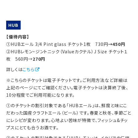
HUB
【優待内容】
①HUBエール 3/4 Pint glass チケット1枚 730円
→450円
②HUBレモン・ジントニック（Valueカクテル）J Size チケット１
枚 560円→
270円
詳しくは
こちら
※こちらのチケットは電子チケットです。ご利用方法など詳細は
上記のページにてご確認ください。電子チケットは決算終了後、
10分程度でご利用可能になります。
①のチケットの割引対象である「HUBエール」は、鮮度と味にこ
だわった国産クラフトエール（ビール）です。春夏と秋冬、季節ごと
にレシピが変わります。心地よい苦味が特徴で、フィッシュ&チッ
プスにとても合うお酒です。